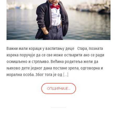
Важни мали кораци у васпитању деце Стара, позната
изрека поручује да се све може остварити ако се ради
осмишљено и стрпљиво. Већина родитеља жели да
њихово дете једног дана постане зрела, одговорна и
морална особа. Због тога је од
[…]
ОПШИРНИЈЕ...