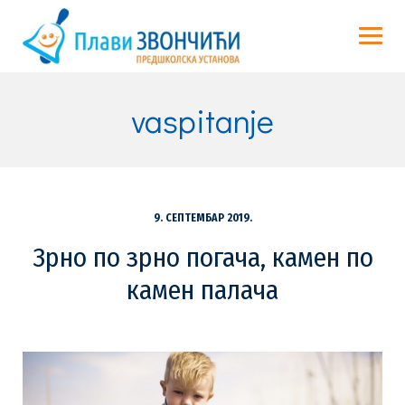
Skip
to
content
vaspitanje
9. СЕПТЕМБАР 2019.
Зрно по зрно погача, камен по
камен палачa