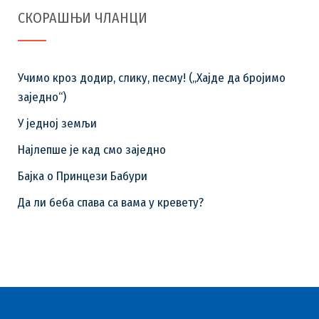
СКОРАШЊИ ЧЛАНЦИ
Учимо кроз додир, слику, песму! („Хајде да бројимо
заједно“)
У једној земљи
Најлепше је кад смо заједно
Бајка o Принцези Бабури
Да ли беба спава са вама у кревету?